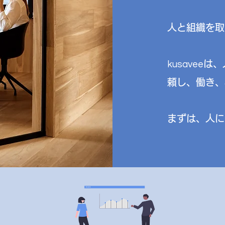
人と組織を取
は、
kusavee
頼し、働き、
​まずは、人